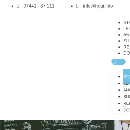
Zum
HoGi
07441 - 87 111
info@hogi.info
Inhalt
springen
ST
LE
AN
SU
RE
DO
ST
LE
AN
SU
RE
DO